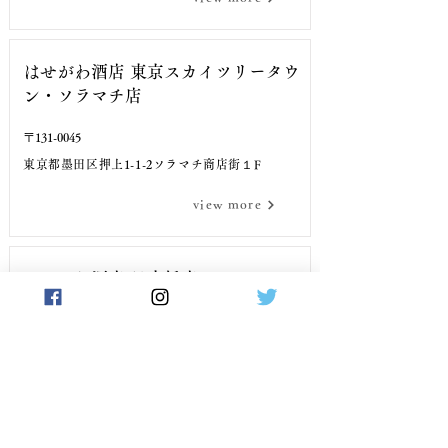
はせがわ酒店 東京スカイツリータウ
ン・ソラマチ店
〒131-0045
東京都墨田区押上1-1-2ソラマチ商店街１F
TEL
view more
はせがわ酒店 日本橋店
〒103-0023
東京都中央区日本橋本町2-1-1武田グローバル本社
1F
TEL
view more