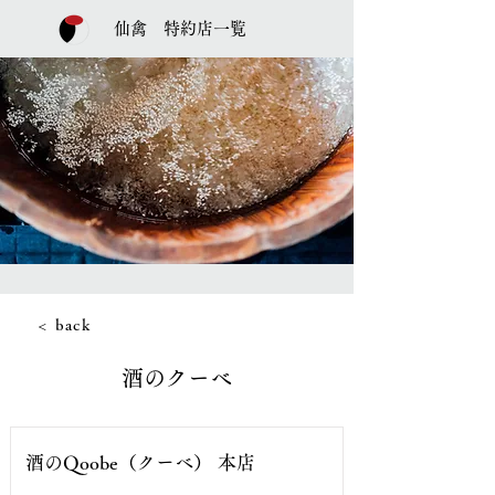
仙禽 特約店一覧
< back
酒のクーベ
酒のQoobe（クーベ） 本店